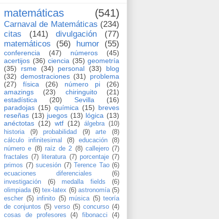
matemáticas
(541)
Carnaval de Matemáticas
(234)
citas
(141)
divulgación
(77)
matemáticos
(56)
humor
(55)
conferencia
(47)
números
(45)
acertijos
(36)
ciencia
(35)
geometría
(35)
rsme
(34)
personal
(33)
blog
(32)
demostraciones
(31)
problema
(27)
física
(26)
número pi
(26)
amazings
(23)
chiringuito
(21)
estadística
(20)
Sevilla
(16)
paradojas
(15)
química
(15)
breves
reseñas
(13)
juegos
(13)
lógica
(13)
anéctotas
(12)
wtf
(12)
álgebra
(10)
historia
(9)
probabilidad
(9)
arte
(8)
cálculo infinitesimal
(8)
educación
(8)
número e
(8)
raíz de 2
(8)
callejero
(7)
fractales
(7)
literatura
(7)
porcentaje
(7)
primos
(7)
sucesión
(7)
Terence Tao
(6)
ecuaciones diferenciales
(6)
investigación
(6)
medalla fields
(6)
olimpiada
(6)
tex-latex
(6)
astronomía
(5)
escher
(5)
infinito
(5)
música
(5)
teoría
de conjuntos
(5)
verso
(5)
concurso
(4)
cosas de profesores
(4)
fibonacci
(4)