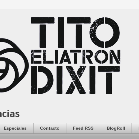
ncias
Especiales
Contacto
Feed RSS
BlogRoll