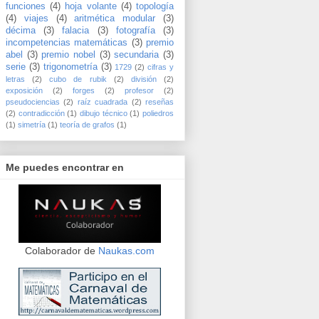
funciones
(4)
hoja volante
(4)
topología
(4)
viajes
(4)
aritmética modular
(3)
décima
(3)
falacia
(3)
fotografía
(3)
incompetencias matemáticas
(3)
premio
abel
(3)
premio nobel
(3)
secundaria
(3)
serie
(3)
trigonometría
(3)
1729
(2)
cifras y
letras
(2)
cubo de rubik
(2)
división
(2)
exposición
(2)
forges
(2)
profesor
(2)
pseudociencias
(2)
raíz cuadrada
(2)
reseñas
(2)
contradicción
(1)
dibujo técnico
(1)
poliedros
(1)
simetría
(1)
teoría de grafos
(1)
Me puedes encontrar en
Colaborador de
Naukas.com