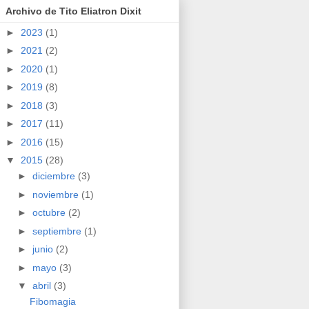
Archivo de Tito Eliatron Dixit
►
2023
(1)
►
2021
(2)
►
2020
(1)
►
2019
(8)
►
2018
(3)
►
2017
(11)
►
2016
(15)
▼
2015
(28)
►
diciembre
(3)
►
noviembre
(1)
►
octubre
(2)
►
septiembre
(1)
►
junio
(2)
►
mayo
(3)
▼
abril
(3)
Fibomagia