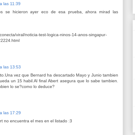
a las 11:39
os se hicieron ayer eco de esa prueba, ahora mirad las
onecta/viral/noticia-test-logica-ninos-14-anos-singapur-
2224.html
a las 13:53
osto.Una vez que Bernard ha descartado Mayo y Junio tambien
 queda un 15 habil.Al final Abert asegura que lo sabe tambien.
ambien lo se?como lo deduce?
a las 17:29
rt no encuentra el mes en el listado :3